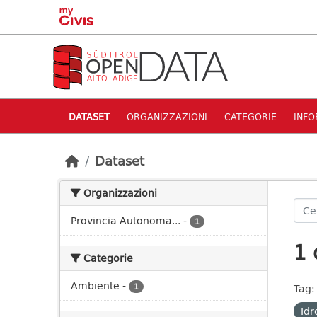
Skip to main content
DATASET
ORGANIZZAZIONI
CATEGORIE
INFO
Dataset
Organizzazioni
Provincia Autonoma...
-
1
1 
Categorie
Ambiente
-
1
Tag:
Idr