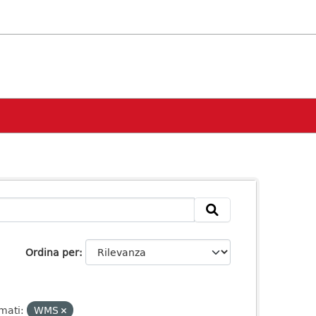
Ordina per
mati:
WMS