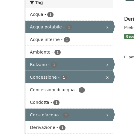
Tag
Acqua
-
1
Deri
Acqua potabile
-
x
Prel
1
Geoc
Acque interne
-
1
Ambiente
-
1
E' po
Bolzano
-
x
1
Concessione
-
x
1
Concessioni di acqua
-
1
Condotta
-
1
Corsi d'acqua
-
x
1
Derivazione
-
1