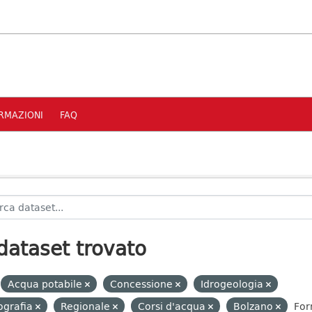
RMAZIONI
FAQ
dataset trovato
Acqua potabile
Concessione
Idrogeologia
ografia
Regionale
Corsi d'acqua
Bolzano
For