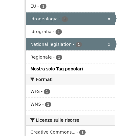
EU
-
1
Idrogeologia
-
x
1
Idrografia
-
1
National legislation
-
x
1
Regionale
-
1
Mostra solo Tag popolari
Formati
WFS
-
1
WMS
-
1
Licenze sulle risorse
Creative Commons...
-
1