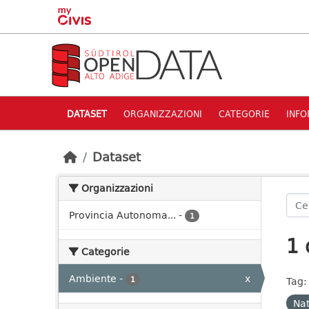
Skip to main content
DATASET
ORGANIZZAZIONI
CATEGORIE
INFO
Dataset
Organizzazioni
Provincia Autonoma...
-
1
1 
Categorie
Ambiente
-
x
1
Tag:
Nat