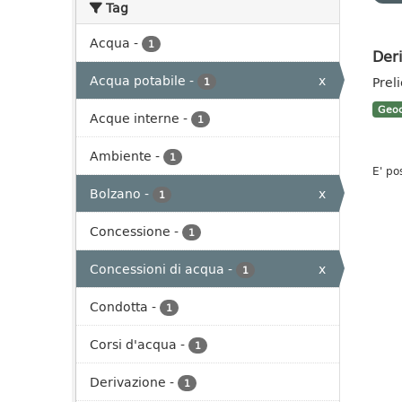
Tag
Acqua
-
1
Deri
Acqua potabile
-
x
Prel
1
Geoc
Acque interne
-
1
Ambiente
-
1
E' po
Bolzano
-
x
1
Concessione
-
1
Concessioni di acqua
-
x
1
Condotta
-
1
Corsi d'acqua
-
1
Derivazione
-
1