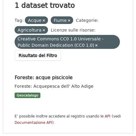
1 dataset trovato
Tag:
Acque
Fiume
Categorie:
Agricoltura
Licenze sulle risorse:
Creative Commons CC0 1.0 Universale -
Public Domain Dedication (CC0 1.0)
Risultato del Filtro
Foreste: acque piscicole
Foreste: Acquepesca dell' Alto Adige
Geocatalogo
E' possibile inoltre accedere al registro usando le
API
(vedi
Documentazione API
).