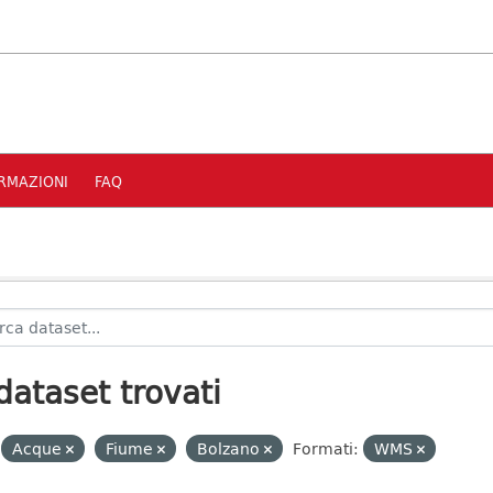
RMAZIONI
FAQ
dataset trovati
Acque
Fiume
Bolzano
Formati:
WMS