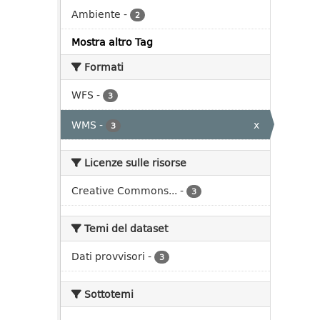
Ambiente
-
2
Mostra altro Tag
Formati
WFS
-
3
WMS
-
x
3
Licenze sulle risorse
Creative Commons...
-
3
Temi del dataset
Dati provvisori
-
3
Sottotemi