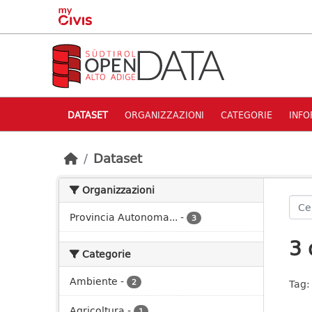
Skip to main content
DATASET
ORGANIZZAZIONI
CATEGORIE
INFO
Dataset
Organizzazioni
Provincia Autonoma...
-
3
3 
Categorie
Ambiente
-
2
Tag:
Agricoltura
-
1