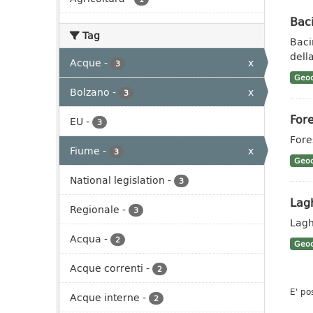
Baci
Tag
Baci
dell
Acque
-
x
3
Geoc
Bolzano
-
x
3
Fore
EU
-
3
Fore
Fiume
-
x
3
Geoc
National legislation
-
3
Lag
Regionale
-
3
Lagh
Acqua
-
2
Geoc
Acque correnti
-
2
E' po
Acque interne
-
2