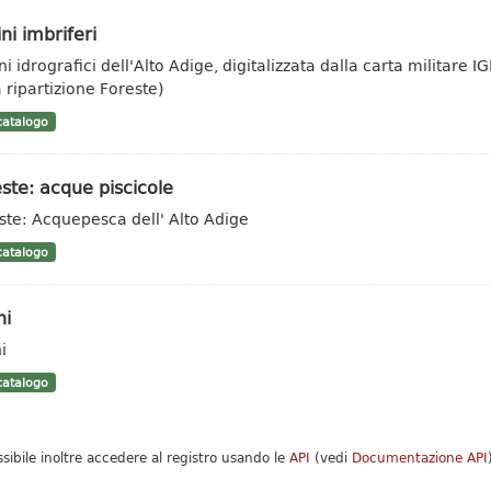
ni imbriferi
ni idrografici dell'Alto Adige, digitalizzata dalla carta militar
a ripartizione Foreste)
atalogo
ste: acque piscicole
ste: Acquepesca dell' Alto Adige
atalogo
hi
i
atalogo
ssibile inoltre accedere al registro usando le
API
(vedi
Documentazione API