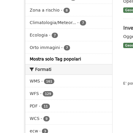
Oper
Zona a rischio
-
Geoc
8
Climatologia/Meteor...
-
7
Inve
Ecologia
-
7
Ogge
Geoc
Orto immagini
-
7
Mostra solo Tag popolari
Formati
WMS
-
161
E' po
WFS
-
129
PDF
-
11
WCS
-
9
ecw
-
3