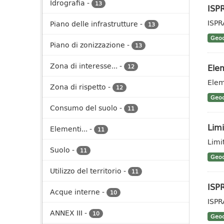
Idrografia
-
13
ISP
ISPR
Piano delle infrastrutture
-
13
Geoc
Piano di zonizzazione
-
13
Zona di interesse...
-
Elem
12
Elem
Zona di rispetto
-
12
Geoc
Consumo del suolo
-
11
Limi
Elementi...
-
11
Limit
Suolo
-
11
Geoc
Utilizzo del territorio
-
11
ISP
Acque interne
-
10
ISPR
ANNEX III
-
10
Geoc