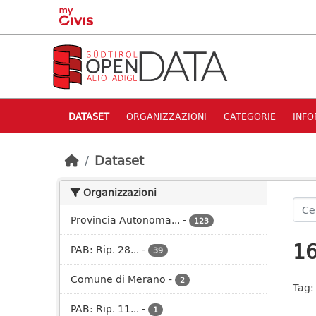
Skip to main content
DATASET
ORGANIZZAZIONI
CATEGORIE
INFO
Dataset
Organizzazioni
Provincia Autonoma...
-
123
16
PAB: Rip. 28...
-
39
Comune di Merano
-
2
Tag:
PAB: Rip. 11...
-
1