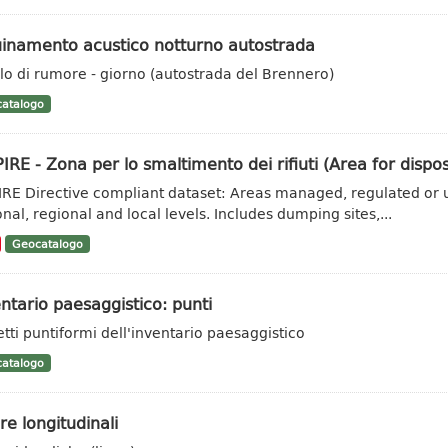
uinamento acustico notturno autostrada
llo di rumore - giorno (autostrada del Brennero)
atalogo
IRE - Zona per lo smaltimento dei rifiuti (Area for dispo
IRE Directive compliant dataset: Areas managed, regulated or u
onal, regional and local levels. Includes dumping sites,...
Geocatalogo
ntario paesaggistico: punti
tti puntiformi dell'inventario paesaggistico
atalogo
e longitudinali