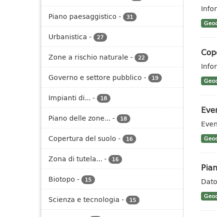
Info
Piano paesaggistico
-
31
Geoc
Urbanistica
-
27
Cope
Zone a rischio naturale
-
22
Info
Governo e settore pubblico
-
19
Geoc
Impianti di...
-
18
Even
Piano delle zone...
-
18
Even
Copertura del suolo
-
Geoc
16
Zona di tutela...
-
16
Pian
Biotopo
-
15
Dato
Geoc
Scienza e tecnologia
-
15