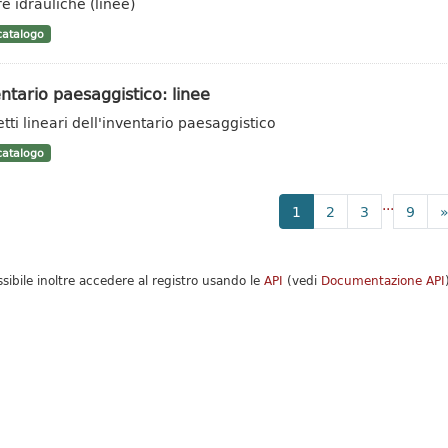
e idrauliche (linee)
atalogo
ntario paesaggistico: linee
tti lineari dell'inventario paesaggistico
atalogo
...
1
2
3
9
ssibile inoltre accedere al registro usando le
API
(vedi
Documentazione API