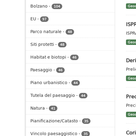
Bolzano
-
Geoc
104
EU
-
97
ISP
Parco naturale
-
48
ISPR
Geoc
Siti protetti
-
48
Habitat e biotopi
-
46
Deri
Prel
Paesaggio
-
46
Geoc
Piano urbanistico
-
44
Tutela del paesaggio
-
Prec
44
Prec
Natura
-
41
Geoc
Pianificazione/Catasto
-
35
Cor
Vincolo paesaggistico
-
35