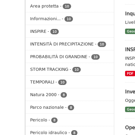
Area protetta
-
10
Inq
Informazioni...
-
10
Live
INSPIRE
-
Geoc
10
INTENSITÀ DI PRECIPITAZIONE
-
10
INSP
PROBABILITÀ DI GRANDINE
-
10
INSP
nati
STORM TRACKING
-
10
PDF
TEMPORALI
-
10
Inve
Natura 2000
-
8
Ogge
Parco nazionale
-
8
Geoc
Pericolo
-
8
Oper
Pericolo idraulico
-
8