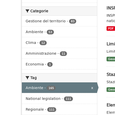
INSP
Categorie
INSP
nati
Gestione del territorio
-
83
PDF
Ambiente
-
53
Clima
-
Limi
12
Limit
Amministrazione
-
11
Geoc
Economia
-
1
Staz
Tag
Stazi
Ambiente
-
x
165
Geoc
National legislation
-
111
Elem
Regionale
-
111
Elem