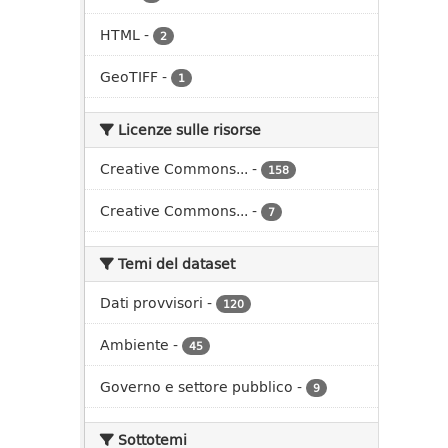
HTML
-
2
GeoTIFF
-
1
Licenze sulle risorse
Creative Commons...
-
158
Creative Commons...
-
7
Temi del dataset
Dati provvisori
-
120
Ambiente
-
45
Governo e settore pubblico
-
9
Sottotemi