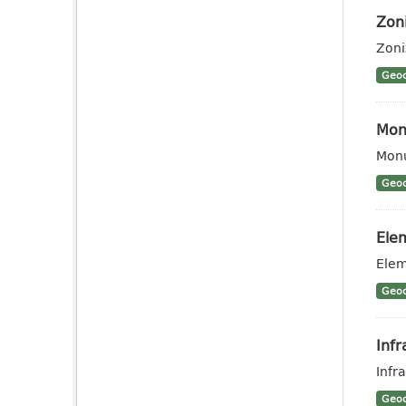
Zon
Zoni
Geoc
Monu
Monu
Geoc
Elem
Elem
Geoc
Infr
Infra
Geoc