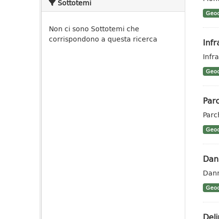
Sottotemi
Geoc
Non ci sono Sottotemi che
corrispondono a questa ricerca
Infr
Infra
Geoc
Parc
Parc
Geoc
Dann
Dann
Geoc
Deli