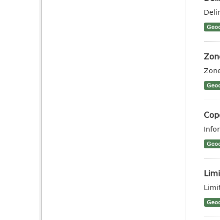
Deli
Geoc
Zone
Zone
Geoc
Cope
Info
Geoc
Limi
Limit
Geoc