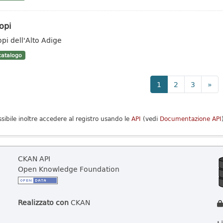
opi
opi dell'Alto Adige
atalogo
1
2
3
»
ssibile inoltre accedere al registro usando le
API
(vedi
Documentazione API
CKAN API
Open Knowledge Foundation
Realizzato con
CKAN