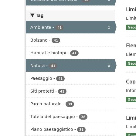
Limi
Tag
Limit
Ambiente
-
x
Geoc
41
Bolzano
-
41
Elem
Habitat e biotopi
-
41
Elem
Geoc
Natura
-
x
41
Paesaggio
-
41
Cope
Info
Siti protetti
-
41
Geoc
Parco naturale
-
39
Tutela del paesaggio
-
Limi
38
Limit
Piano paesaggistico
-
31
Geoc