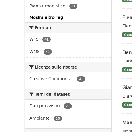
Piano urbanistico
-
31
Elem
Mostra altro Tag
Elem
Formati
Geoc
WFS
-
41
WMS
-
Dann
41
Dann
Licenze sulle risorse
Geoc
Creative Commons...
-
41
Giar
Temi del dataset
Giar
Dati provvisori
-
Geoc
21
Ambiente
-
20
Mon
Monu