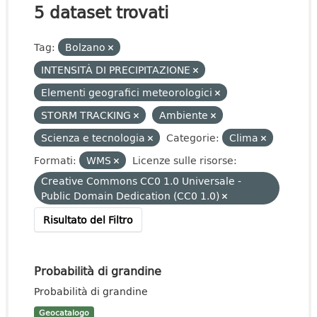
5 dataset trovati
Tag:
Bolzano
INTENSITÀ DI PRECIPITAZIONE
Elementi geografici meteorologici
STORM TRACKING
Ambiente
Scienza e tecnologia
Categorie:
Clima
Formati:
WMS
Licenze sulle risorse:
Creative Commons CC0 1.0 Universale -
Public Domain Dedication (CC0 1.0)
Risultato del Filtro
Probabilità di grandine
Probabilità di grandine
Geocatalogo