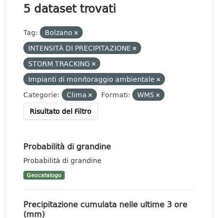
5 dataset trovati
Tag:
Bolzano
INTENSITÀ DI PRECIPITAZIONE
STORM TRACKING
Impianti di monitoraggio ambientale
Categorie:
Clima
Formati:
WMS
Risultato del Filtro
Probabilità di grandine
Probabilità di grandine
Geocatalogo
Precipitazione cumulata nelle ultime 3 ore
(mm)