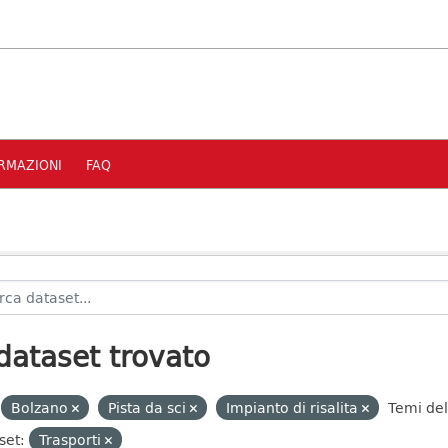
RMAZIONI
FAQ
dataset trovato
Bolzano
Pista da sci
Impianto di risalita
Temi del
set:
Trasporti