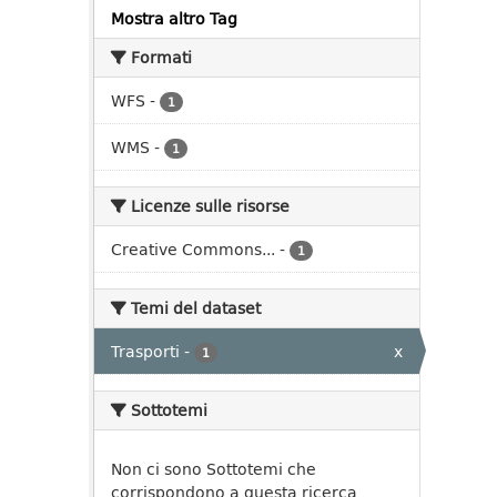
Mostra altro Tag
Formati
WFS
-
1
WMS
-
1
Licenze sulle risorse
Creative Commons...
-
1
Temi del dataset
Trasporti
-
x
1
Sottotemi
Non ci sono Sottotemi che
corrispondono a questa ricerca