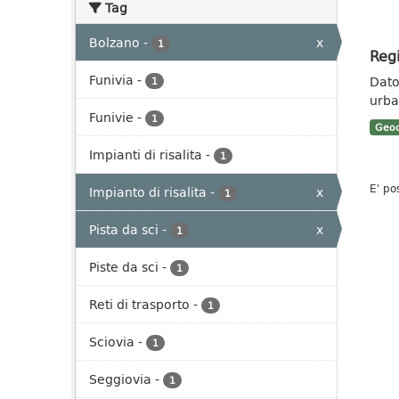
Tag
Bolzano
-
x
1
Regi
Funivia
-
Dato 
1
urban
Funivie
-
1
Geoc
Impianti di risalita
-
1
E' po
Impianto di risalita
-
x
1
Pista da sci
-
x
1
Piste da sci
-
1
Reti di trasporto
-
1
Sciovia
-
1
Seggiovia
-
1