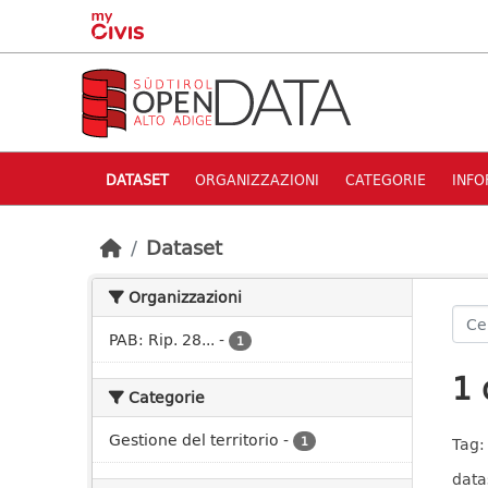
Skip to main content
DATASET
ORGANIZZAZIONI
CATEGORIE
INFO
Dataset
Organizzazioni
PAB: Rip. 28...
-
1
1 
Categorie
Gestione del territorio
-
1
Tag:
data