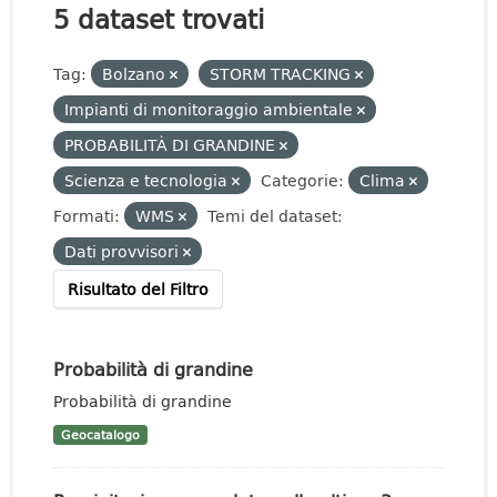
5 dataset trovati
Tag:
Bolzano
STORM TRACKING
Impianti di monitoraggio ambientale
PROBABILITÀ DI GRANDINE
Scienza e tecnologia
Categorie:
Clima
Formati:
WMS
Temi del dataset:
Dati provvisori
Risultato del Filtro
Probabilità di grandine
Probabilità di grandine
Geocatalogo