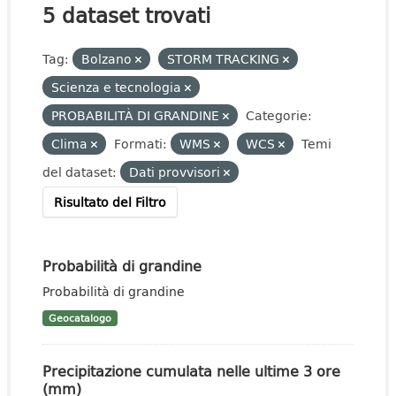
5 dataset trovati
Tag:
Bolzano
STORM TRACKING
Scienza e tecnologia
PROBABILITÀ DI GRANDINE
Categorie:
Clima
Formati:
WMS
WCS
Temi
del dataset:
Dati provvisori
Risultato del Filtro
Probabilità di grandine
Probabilità di grandine
Geocatalogo
Precipitazione cumulata nelle ultime 3 ore
(mm)