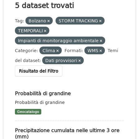
5 dataset trovati
Tag:
Bolzano
STORM TRACKING
TEMPORALI
Impianti di monitoraggio ambientale
Categorie:
Clima
Formati:
WMS
Temi
del dataset:
Dati provvisori
Risultato del Filtro
Probabilità di grandine
Probabilità di grandine
Geocatalogo
Precipitazione cumulata nelle ultime 3 ore
(mm)