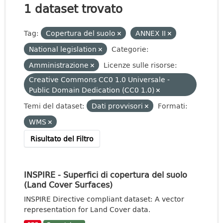
1 dataset trovato
Tag:
Copertura del suolo
ANNEX II
National legislation
Categorie:
Amministrazione
Licenze sulle risorse:
Creative Commons CC0 1.0 Universale -
Public Domain Dedication (CC0 1.0)
Temi del dataset:
Dati provvisori
Formati:
WMS
Risultato del Filtro
INSPIRE - Superfici di copertura del suolo
(Land Cover Surfaces)
INSPIRE Directive compliant dataset: A vector
representation for Land Cover data.