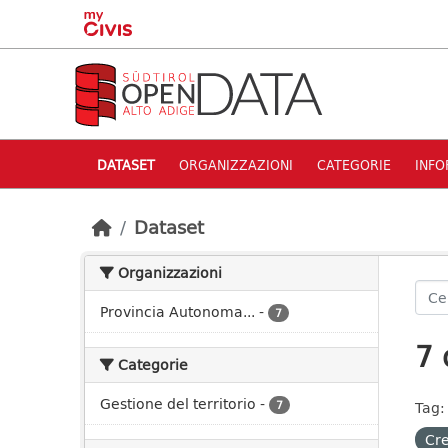
Skip to main content
DATASET
ORGANIZZAZIONI
CATEGORIE
INFO
Dataset
Organizzazioni
Provincia Autonoma...
-
7
7 
Categorie
Gestione del territorio
-
7
Tag:
Cre