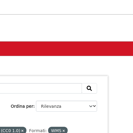
Ordina per
 (CC0 1.0)
Formati:
WMS