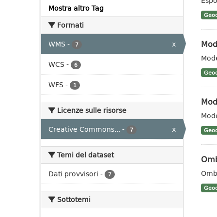
Espo
Mostra altro Tag
Geoc
Formati
Mode
WMS
-
x
7
Mode
WCS
-
6
Geoc
WFS
-
1
Mode
Licenze sulle risorse
Mode
Creative Commons...
-
x
7
Geoc
Temi del dataset
Omb
Ombr
Dati provvisori
-
7
Geoc
Sottotemi