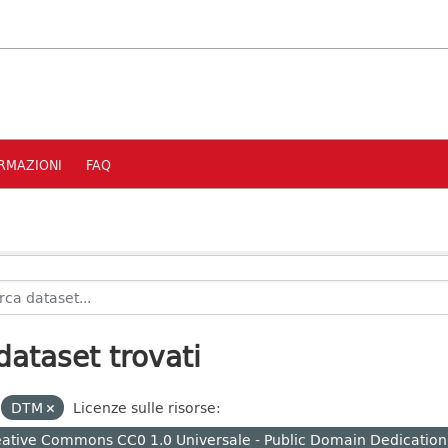
RMAZIONI
FAQ
dataset trovati
DTM
Licenze sulle risorse:
ative Commons CC0 1.0 Universale - Public Domain Dedication