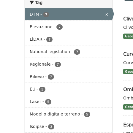
Tag
DTM
-
x
7
Cli
Elevazione
-
Cliv
7
Geoc
LiDAR
-
7
National legislation
-
7
Curv
Curv
Regionale
-
7
Geoc
Rilievo
-
7
Omb
EU
-
5
Ombr
Laser
-
5
Geoc
Modello digitale terreno
-
5
Esp
Isoipse
-
3