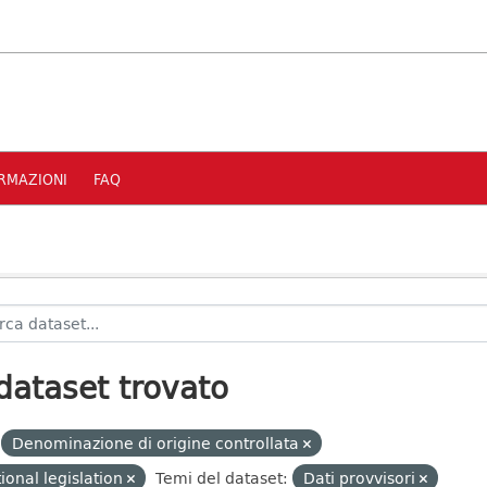
RMAZIONI
FAQ
dataset trovato
Denominazione di origine controllata
ional legislation
Temi del dataset:
Dati provvisori