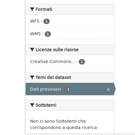
Formati
WFS
-
1
WMS
-
1
Licenze sulle risorse
Creative Commons...
-
1
Temi del dataset
Dati provvisori
-
x
1
Sottotemi
Non ci sono Sottotemi che
corrispondono a questa ricerca