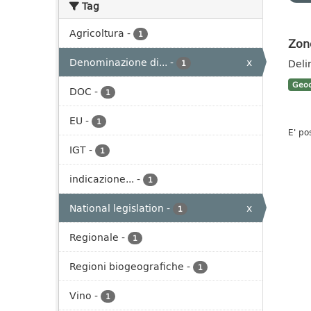
Tag
Agricoltura
-
1
Zon
Denominazione di...
-
x
Deli
1
Geoc
DOC
-
1
EU
-
1
E' po
IGT
-
1
indicazione...
-
1
National legislation
-
x
1
Regionale
-
1
Regioni biogeografiche
-
1
Vino
-
1