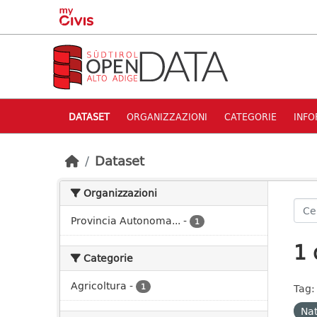
Skip to main content
DATASET
ORGANIZZAZIONI
CATEGORIE
INFO
Dataset
Organizzazioni
Provincia Autonoma...
-
1
1 
Categorie
Agricoltura
-
1
Tag:
Nat