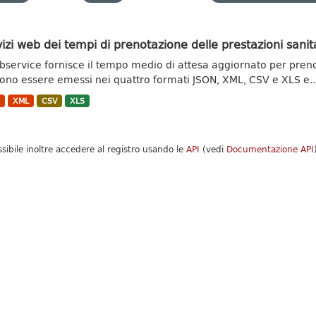
izi web dei tempi di prenotazione delle prestazioni sanit
ebservice fornisce il tempo medio di attesa aggiornato per prenota
ono essere emessi nei quattro formati JSON, XML, CSV e XLS e..
N
XML
CSV
XLS
ssibile inoltre accedere al registro usando le
API
(vedi
Documentazione API