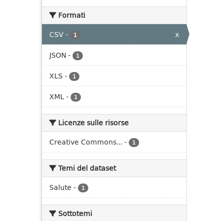
Formati
CSV
-
x
1
JSON
-
1
XLS
-
1
XML
-
1
Licenze sulle risorse
Creative Commons...
-
1
Temi del dataset
Salute
-
1
Sottotemi