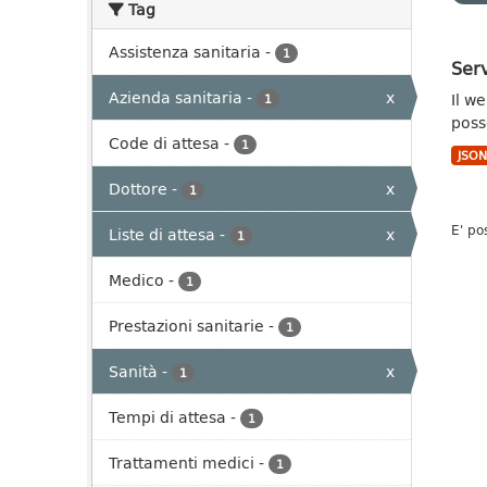
Tag
Assistenza sanitaria
-
1
Serv
Azienda sanitaria
-
x
Il w
1
poss
Code di attesa
-
1
JSO
Dottore
-
x
1
E' po
Liste di attesa
-
x
1
Medico
-
1
Prestazioni sanitarie
-
1
Sanità
-
x
1
Tempi di attesa
-
1
Trattamenti medici
-
1