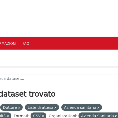
RMAZIONI
FAQ
dataset trovato
Dottore
Liste di attesa
Azienda sanitaria
nità
Formati:
CSV
Organizzazioni:
Azienda Sanitaria d