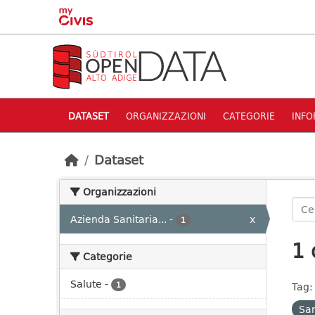
Skip to main content
DATASET
ORGANIZZAZIONI
CATEGORIE
INFO
Dataset
Organizzazioni
Azienda Sanitaria...
-
x
1
1 
Categorie
Salute
-
1
Tag:
Sa