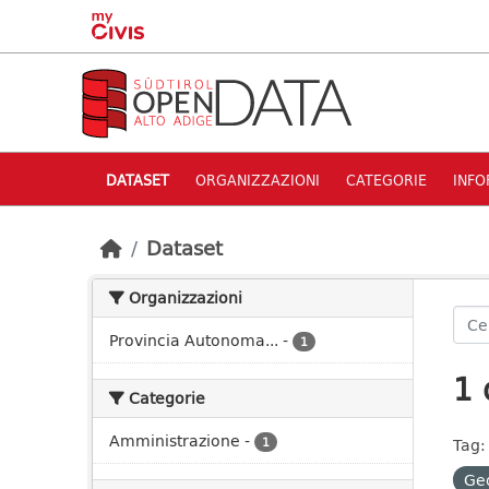
Skip to main content
DATASET
ORGANIZZAZIONI
CATEGORIE
INFO
Dataset
Organizzazioni
Provincia Autonoma...
-
1
1 
Categorie
Amministrazione
-
1
Tag:
Ge