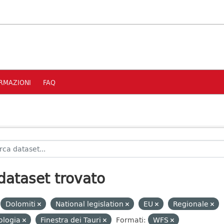
RMAZIONI
FAQ
dataset trovato
Dolomiti
National legislation
EU
Regionale
ologia
Finestra dei Tauri
Formati:
WFS