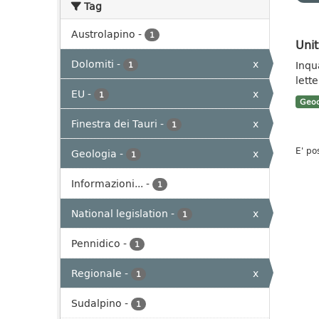
Tag
Austrolapino
-
1
Unit
Dolomiti
-
x
Inqu
1
lett
EU
-
x
1
Geoc
Finestra dei Tauri
-
x
1
E' po
Geologia
-
x
1
Informazioni...
-
1
National legislation
-
x
1
Pennidico
-
1
Regionale
-
x
1
Sudalpino
-
1