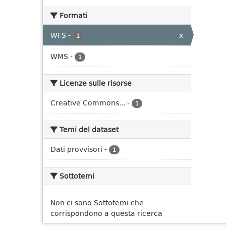
Formati
WFS
-
x
1
WMS
-
1
Licenze sulle risorse
Creative Commons...
-
1
Temi del dataset
Dati provvisori
-
1
Sottotemi
Non ci sono Sottotemi che
corrispondono a questa ricerca