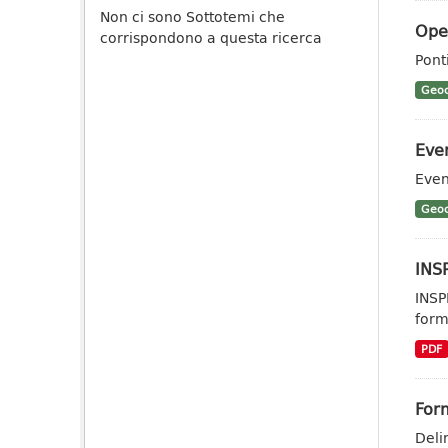
Non ci sono Sottotemi che
Oper
corrispondono a questa ricerca
Pont
Geoc
Even
Even
Geoc
INSP
INSP
form
PDF
For
Deli