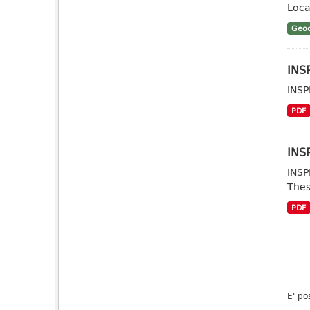
Loca
Geoc
INS
INSP
PDF
INSP
INSP
Thes
PDF
E' po