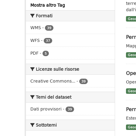
terre
Mostra altro Tag
dall
Formati
Geoc
WMS
-
39
Per
WFS
-
37
Mapp
PDF
-
5
Geoc
Licenze sulle risorse
Oper
Creative Commons...
-
Oper
39
Geoc
Temi del dataset
Perm
Dati provvisori
-
39
Este
Sottotemi
Geoc