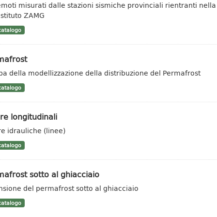
moti misurati dalle stazioni sismiche provinciali rientranti nella
'istituto ZAMG
atalogo
mafrost
a della modellizzazione della distribuzione del Permafrost
atalogo
e longitudinali
e idrauliche (linee)
atalogo
afrost sotto al ghiacciaio
nsione del permafrost sotto al ghiacciaio
atalogo