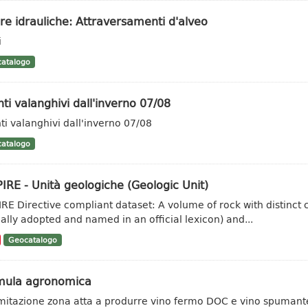
e idrauliche: Attraversamenti d'alveo
i
atalogo
ti valanghivi dall'inverno 07/08
ti valanghivi dall'inverno 07/08
atalogo
IRE - Unità geologiche (Geologic Unit)
IRE Directive compliant dataset: A volume of rock with distinct ch
ally adopted and named in an official lexicon) and...
Geocatalogo
mula agronomica
mitazione zona atta a produrre vino fermo DOC e vino spuman