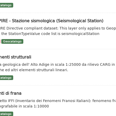
atalogo
IRE - Stazione sismologica (Seismological Station)
IRE Directive compliant dataset: This layer only applies to Geo
 the StationTypeValue code list is seismologicalStation
Geocatalogo
enti strutturali
a geologica dell' Alto Adige in scala 1:25000 da rilievo CARG in 
e ed altri elementi strutturali lineari.
atalogo
ti di frana
etto IFFI (Inventario dei Fenomeni Franosi Italiani): fenomeno fr
ografabile in scala 1:10000
atalogo