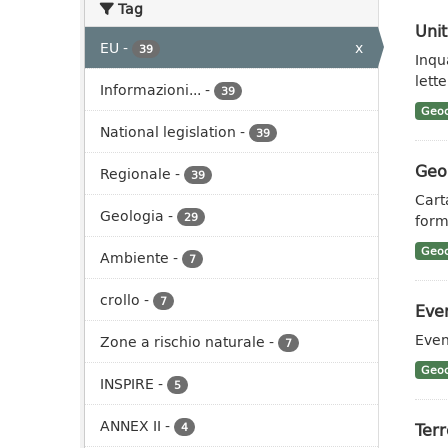
Tag
Unit
EU
-
x
39
Inqu
lett
Informazioni...
-
39
Geoc
National legislation
-
39
Geo
Regionale
-
39
Cart
Geologia
-
29
form
Geoc
Ambiente
-
7
crollo
-
7
Even
Even
Zone a rischio naturale
-
7
Geoc
INSPIRE
-
5
ANNEX II
-
Ter
4