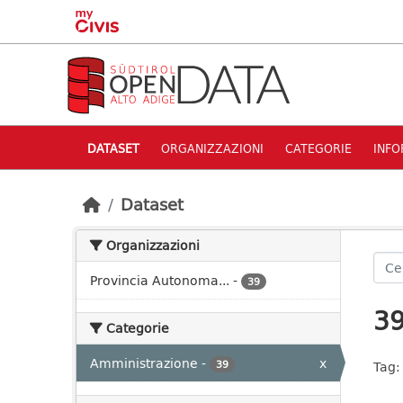
Skip to main content
DATASET
ORGANIZZAZIONI
CATEGORIE
INFO
Dataset
Organizzazioni
Provincia Autonoma...
-
39
39
Categorie
Amministrazione
-
x
39
Tag: