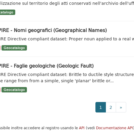
lizzazione sul territorio degli atti conservati nell'archivio dell'
atalogo
PIRE - Nomi geografici (Geographical Names)
IRE Directive compliant dataset: Proper noun applied to a real w
Geocatalogo
IRE - Faglie geologiche (Geologic Fault)
IRE Directive compliant dataset: Brittle to ductile style struct
e range from from a simple, single 'planar' brittle or...
Geocatalogo
1
2
»
ssibile inoltre accedere al registro usando le
API
(vedi
Documentazione API