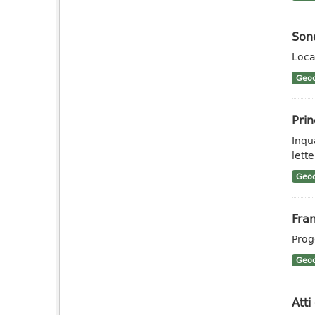
Son
Loca
Geoc
Prin
Inqu
lett
Geoc
Fran
Prog
Geoc
Atti