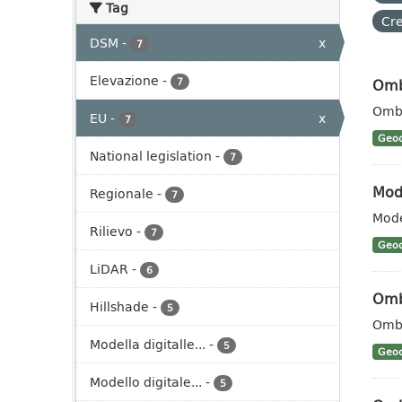
Tag
Cre
DSM
-
x
7
Elevazione
-
Omb
7
Ombr
EU
-
x
7
Geoc
National legislation
-
7
Mode
Regionale
-
7
Mode
Rilievo
-
7
Geoc
LiDAR
-
6
Omb
Hillshade
-
5
Ombr
Modella digitalle...
-
5
Geoc
Modello digitale...
-
5