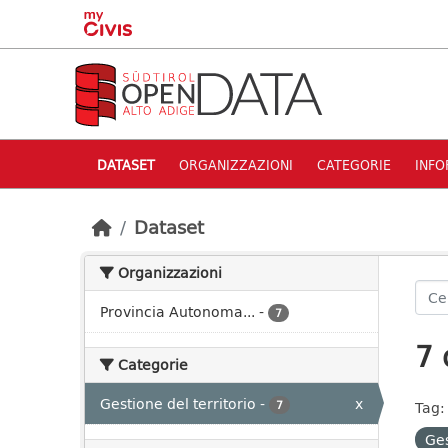
Skip to main content
DATASET
ORGANIZZAZIONI
CATEGORIE
INFO
Dataset
Organizzazioni
Provincia Autonoma...
-
7
7 
Categorie
Gestione del territorio
-
x
7
Tag:
Ges