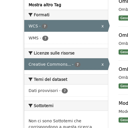
Omb
Mostra altro Tag
Ombr
Formati
Geoc
WCS
-
x
7
Omb
WMS
-
7
Ombr
Geoc
Licenze sulle risorse
Creative Commons...
-
x
7
Omb
Ombr
Temi del dataset
Geoc
Dati provvisori
-
7
Mode
Sottotemi
Mode
Non ci sono Sottotemi che
Geoc
corrispondono a questa ricerca