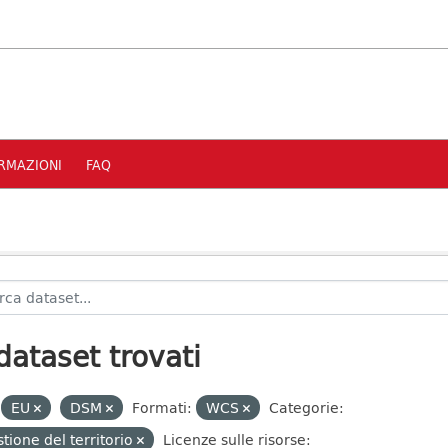
RMAZIONI
FAQ
dataset trovati
EU
DSM
Formati:
WCS
Categorie:
tione del territorio
Licenze sulle risorse: