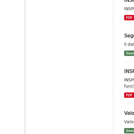
INSP
PDF
Segn
Il da
Geoc
INSP
INSP
func
PDF
Valo
Valo
Geoc