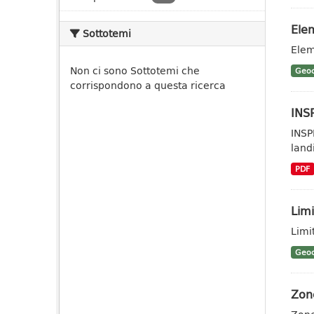
Elem
Sottotemi
Elem
Non ci sono Sottotemi che
Geoc
corrispondono a questa ricerca
INSP
INSP
landi
PDF
Limi
Limi
Geoc
Zone