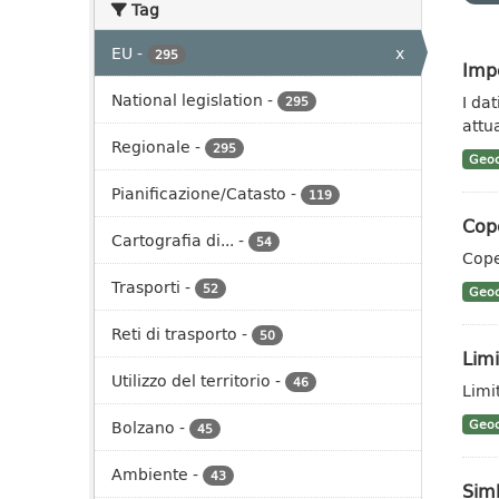
Tag
EU
-
x
295
Impe
National legislation
-
I da
295
attua
Regionale
-
295
Geoc
Pianificazione/Catasto
-
119
Cop
Cartografia di...
-
54
Cope
Trasporti
-
52
Geoc
Reti di trasporto
-
50
Limi
Utilizzo del territorio
-
46
Limit
Bolzano
-
Geoc
45
Ambiente
-
43
Sim