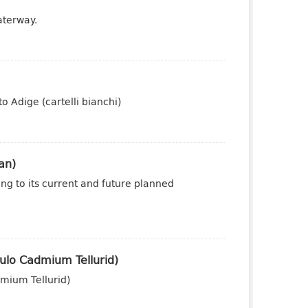
aterway.
to Adige (cartelli bianchi)
an)
ng to its current and future planned
ulo Cadmium Tellurid)
mium Tellurid)