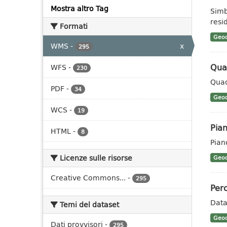
Mostra altro Tag
Simb
resid
Formati
Geoc
WMS
-
x
295
Qua
WFS
-
230
Quad
PDF
-
34
Geoc
WCS
-
19
Pian
HTML
-
8
Pian
Licenze sulle risorse
Geoc
Creative Commons...
-
295
Perc
Data
Temi del dataset
Geoc
Dati provvisori
-
295