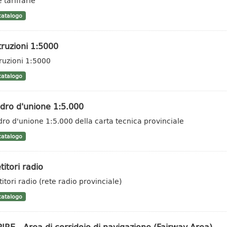
 tariffarie
atalogo
ruzioni 1:5000
ruzioni 1:5000
atalogo
dro d'unione 1:5.000
ro d'unione 1:5.000 della carta tecnica provinciale
atalogo
titori radio
itori radio (rete radio provinciale)
atalogo
IRE - Area di corridoio di navigazione (Fairway Area)