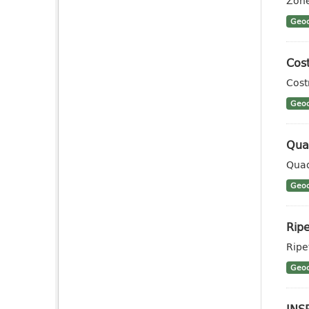
Zone
Geoc
Cost
Cost
Geoc
Qua
Quad
Geoc
Ripe
Ripet
Geoc
INSP