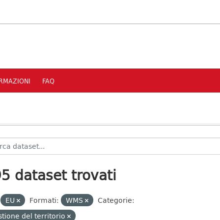
RMAZIONI
FAQ
5 dataset trovati
EU
Formati:
WMS
Categorie:
tione del territorio