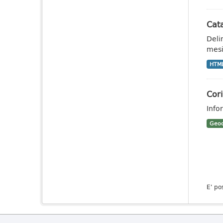
Cata
Deli
mesi
HTM
Cor
Info
Geoc
E' po