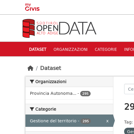
Skip to main content
DATASET
ORGANIZZAZIONI
CATEGORIE
INFO
Dataset
Organizzazioni
Provincia Autonoma...
-
295
29
Categorie
Gestione del territorio
-
x
295
Tag:
Ges