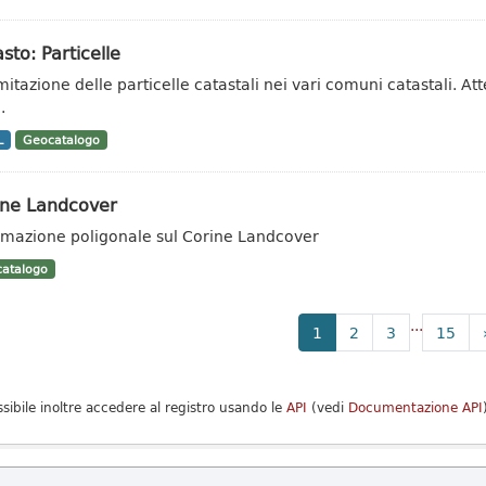
sto: Particelle
mitazione delle particelle catastali nei vari comuni catastali. At
.
L
Geocatalogo
ine Landcover
rmazione poligonale sul Corine Landcover
atalogo
...
1
2
3
15
ssibile inoltre accedere al registro usando le
API
(vedi
Documentazione API