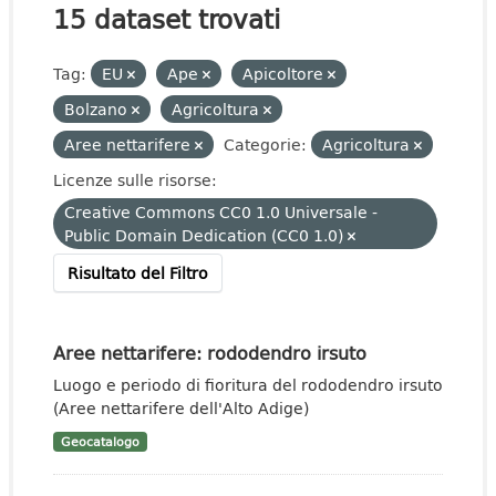
15 dataset trovati
Tag:
EU
Ape
Apicoltore
Bolzano
Agricoltura
Aree nettarifere
Categorie:
Agricoltura
Licenze sulle risorse:
Creative Commons CC0 1.0 Universale -
Public Domain Dedication (CC0 1.0)
Risultato del Filtro
Aree nettarifere: rododendro irsuto
Luogo e periodo di fioritura del rododendro irsuto
(Aree nettarifere dell'Alto Adige)
Geocatalogo