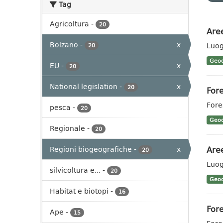
Tag
Agricoltura
-
20
Aree
Bolzano
-
x
Luog
20
Geoc
EU
-
x
20
National legislation
-
x
20
Fore
Fores
pesca
-
20
Geoc
Regionale
-
20
Aree
Regioni biogeografiche
-
x
20
Luog
silvicoltura e...
-
20
Geoc
Habitat e biotopi
-
16
Fore
Ape
-
15