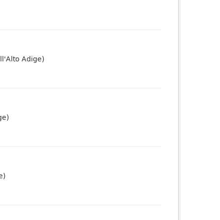
l'Alto Adige)
ge)
e)