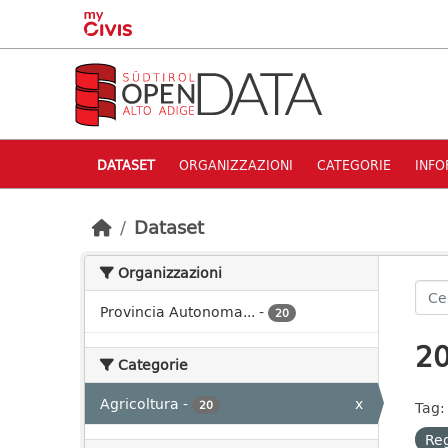
Skip to main content
DATASET
ORGANIZZAZIONI
CATEGORIE
INFO
Dataset
Organizzazioni
Provincia Autonoma...
-
20
20
Categorie
Agricoltura
-
x
20
Tag:
Reg