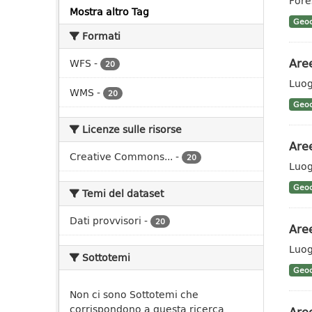
Fores
Mostra altro Tag
Geoc
Formati
Aree
WFS
-
20
Luog
WMS
-
20
Geoc
Licenze sulle risorse
Aree
Creative Commons...
-
20
Luog
Geoc
Temi del dataset
Dati provvisori
-
20
Aree
Luog
Sottotemi
Geoc
Non ci sono Sottotemi che
corrispondono a questa ricerca
Aree