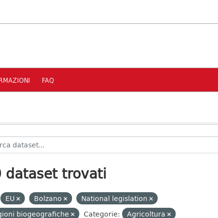
RMAZIONI
FAQ
 dataset trovati
EU
Bolzano
National legislation
ioni biogeografiche
Categorie:
Agricoltura