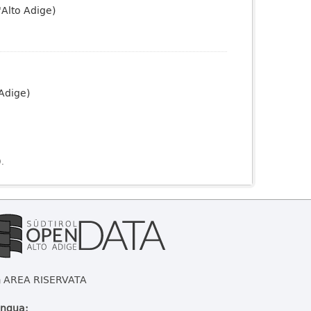
'Alto Adige)
 Adige)
).
AREA RISERVATA
ingua