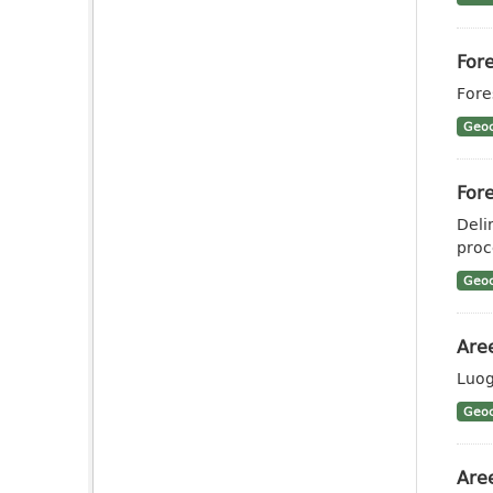
Fore
Fores
Geoc
Fore
Deli
proce
Geoc
Aree
Luogo
Geoc
Aree