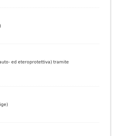
)
auto- ed eteroprotettiva) tramite
ige)