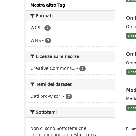
Mostra altro Tag
Formati
Omb
Ombr
WCS
-
7
Geoc
WMS
-
7
Omb
Licenze sulle risorse
Ombr
Creative Commons...
-
7
Geoc
Temi del dataset
Mode
Dati provvisori
-
7
Mode
Geoc
Sottotemi
Non ci sono Sottotemi che
E' po
corrispondono a questa ricerca