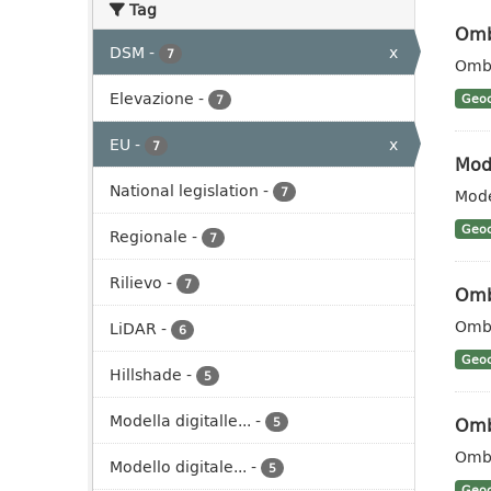
Tag
Omb
DSM
-
x
7
Ombr
Elevazione
-
Geoc
7
EU
-
x
7
Mode
National legislation
-
7
Mode
Geoc
Regionale
-
7
Rilievo
-
7
Omb
Ombr
LiDAR
-
6
Geoc
Hillshade
-
5
Modella digitalle...
-
Omb
5
Ombr
Modello digitale...
-
5
Geoc