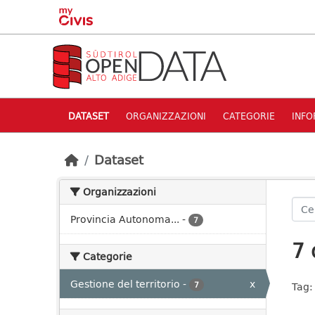
Skip to main content
DATASET
ORGANIZZAZIONI
CATEGORIE
INFO
Dataset
Organizzazioni
Provincia Autonoma...
-
7
7 
Categorie
Gestione del territorio
-
x
7
Tag: