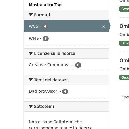
Ombr
Mostra altro Tag
Geoc
Formati
Omb
WCS
-
x
6
Ombr
WMS
-
6
Geoc
Licenze sulle risorse
Omb
Creative Commons...
-
6
Ombr
Geoc
Temi del dataset
Dati provvisori
-
6
E' po
Sottotemi
Non ci sono Sottotemi che
corrispondono a questa ricerca