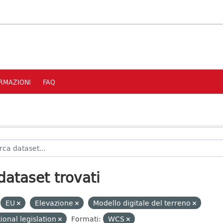
RMAZIONI
FAQ
dataset trovati
EU
Elevazione
Modello digitale del terreno
ional legislation
Formati:
WCS