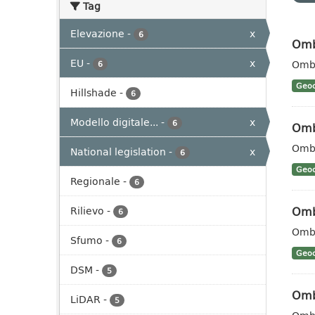
Tag
Elevazione
-
x
6
Omb
EU
-
x
Ombr
6
Geoc
Hillshade
-
6
Modello digitale...
-
x
6
Omb
Ombr
National legislation
-
x
6
Geoc
Regionale
-
6
Omb
Rilievo
-
6
Ombr
Sfumo
-
6
Geoc
DSM
-
5
Omb
LiDAR
-
5