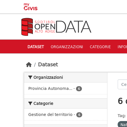
Skip to main content
DATASET
ORGANIZZAZIONI
CATEGORIE
INFO
Dataset
Organizzazioni
Provincia Autonoma...
-
6
6 
Categorie
Gestione del territorio
-
6
Tag:
Nat