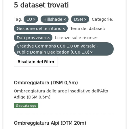
5 dataset trovati
Tag:
EU
Hillshade
DSM
Categorie:
Gestione del territorio
Temi del dataset:
Dati provvisori
Licenze sulle risorse:
Creative Commons CC0 1.0 Universale -
Public Domain Dedication (CC0 1.0)
Risultato del Filtro
Ombreggiatura (DSM 0,5m)
Ombreggiatura delle aree insediative dell'Alto
Adige (DSM 0,5m)
Geocatalogo
Ombreggiatura Alpi (DTM 20m)