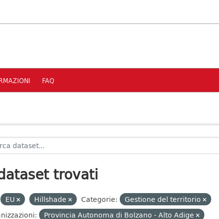
RMAZIONI
FAQ
dataset trovati
EU
Hillshade
Categorie:
Gestione del territorio
nizzazioni:
Provincia Autonoma di Bolzano - Alto Adige