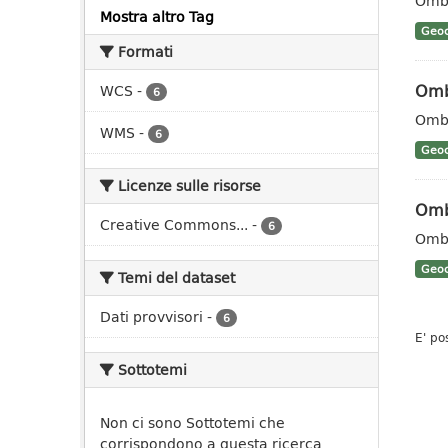
Ombr
Mostra altro Tag
Geoc
Formati
Omb
WCS
-
6
Ombr
WMS
-
6
Geoc
Licenze sulle risorse
Omb
Creative Commons...
-
6
Ombr
Geoc
Temi del dataset
Dati provvisori
-
6
E' po
Sottotemi
Non ci sono Sottotemi che
corrispondono a questa ricerca