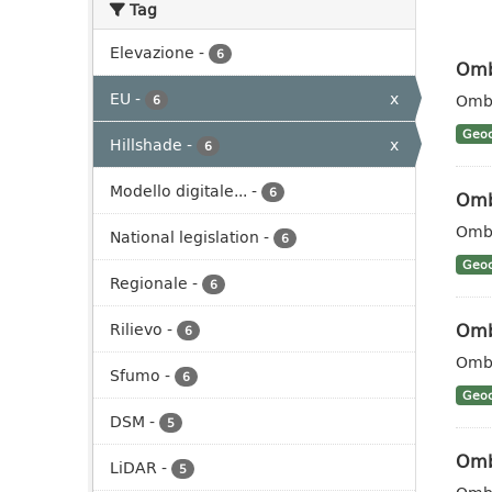
Tag
Elevazione
-
6
Omb
EU
-
x
Ombr
6
Geoc
Hillshade
-
x
6
Modello digitale...
-
6
Omb
Ombr
National legislation
-
6
Geoc
Regionale
-
6
Omb
Rilievo
-
6
Ombr
Sfumo
-
6
Geoc
DSM
-
5
Omb
LiDAR
-
5