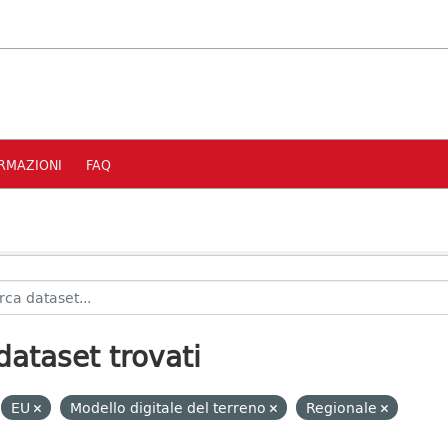
RMAZIONI
FAQ
dataset trovati
EU
Modello digitale del terreno
Regionale