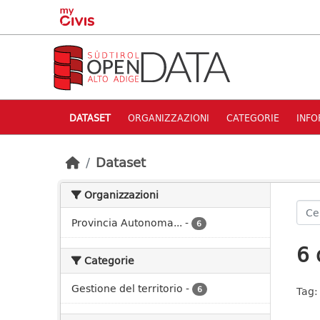
Skip to main content
DATASET
ORGANIZZAZIONI
CATEGORIE
INFO
Dataset
Organizzazioni
Provincia Autonoma...
-
6
6 
Categorie
Gestione del territorio
-
6
Tag: