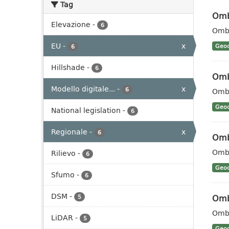
Tag
Omb
Elevazione
-
6
Ombr
EU
-
x
Geoc
6
Hillshade
-
6
Omb
Modello digitale...
-
x
6
Ombr
Geoc
National legislation
-
6
Regionale
-
x
6
Omb
Ombr
Rilievo
-
6
Geoc
Sfumo
-
6
DSM
-
Omb
5
Ombr
LiDAR
-
5
Geoc