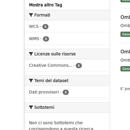
Mostra altro Tag
Formati
Omb
Ombr
WCS
-
6
Geoc
WMS
-
6
Omb
Licenze sulle risorse
Ombr
Creative Commons...
-
6
Geoc
Temi del dataset
E' po
Dati provvisori
-
6
Sottotemi
Non ci sono Sottotemi che
corrispondono a questa ricerca