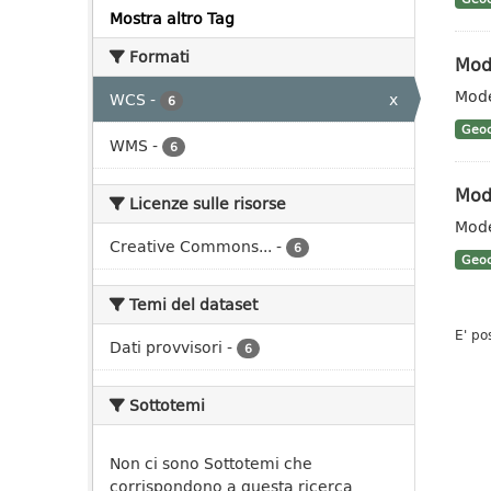
Mostra altro Tag
Formati
Mode
Mode
WCS
-
x
6
Geoc
WMS
-
6
Mode
Licenze sulle risorse
Mode
Creative Commons...
-
6
Geoc
Temi del dataset
E' po
Dati provvisori
-
6
Sottotemi
Non ci sono Sottotemi che
corrispondono a questa ricerca