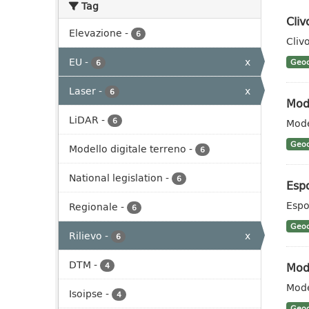
Tag
Cli
Elevazione
-
6
Cliv
EU
-
x
Geoc
6
Laser
-
x
6
Mode
LiDAR
-
6
Mode
Geoc
Modello digitale terreno
-
6
National legislation
-
6
Esp
Espo
Regionale
-
6
Geoc
Rilievo
-
x
6
DTM
-
Mode
4
Mode
Isoipse
-
4
Geoc