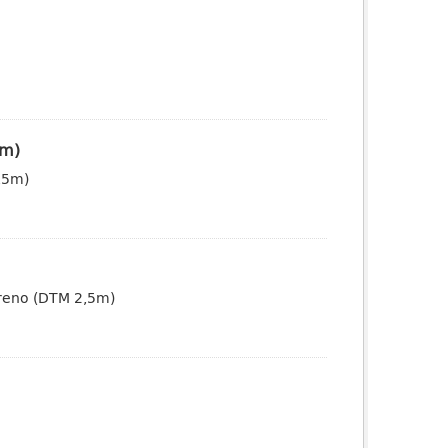
5m)
0,5m)
erreno (DTM 2,5m)