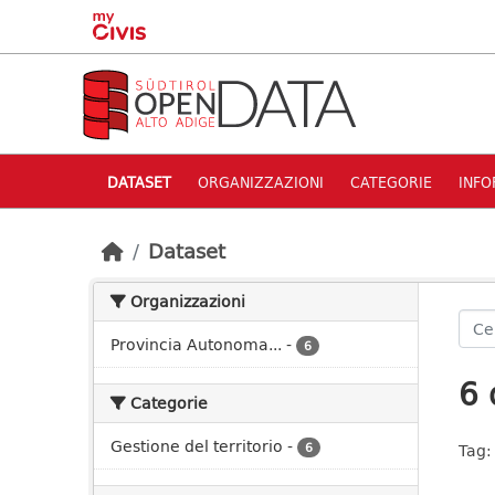
Skip to main content
DATASET
ORGANIZZAZIONI
CATEGORIE
INFO
Dataset
Organizzazioni
Provincia Autonoma...
-
6
6 
Categorie
Gestione del territorio
-
6
Tag: