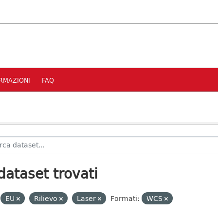
RMAZIONI
FAQ
dataset trovati
EU
Rilievo
Laser
Formati:
WCS