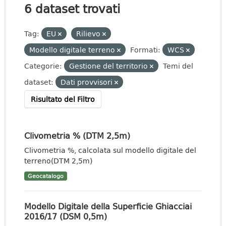
6 dataset trovati
Tag:
EU
Rilievo
Modello digitale terreno
Formati:
WCS
Categorie:
Gestione del territorio
Temi del
dataset:
Dati provvisori
Risultato del Filtro
Clivometria % (DTM 2,5m)
Clivometria %, calcolata sul modello digitale del
terreno(DTM 2,5m)
Geocatalogo
Modello Digitale della Superficie Ghiacciai
2016/17 (DSM 0,5m)