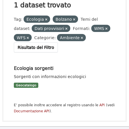
1 dataset trovato
Tag:
Ecologia
Bolzano
Temi del
dataset:
Dati provvisori
Formati:
WMS
WFS
Categorie:
Ambiente
Risultato del Filtro
Ecologia sorgenti
Sorgenti con informazioni ecologici
Geocatalogo
E' possibile inoltre accedere al registro usando le
API
(vedi
Documentazione API
).