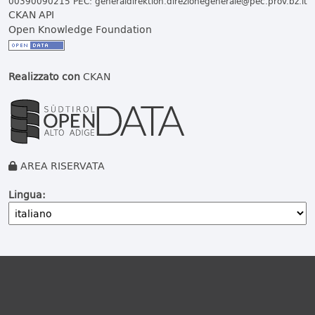
00390090215 PEC:
generaldirektion.direzionegenerale@pec.prov.bz.it
CKAN API
Open Knowledge Foundation
Realizzato con
CKAN
AREA RISERVATA
Lingua