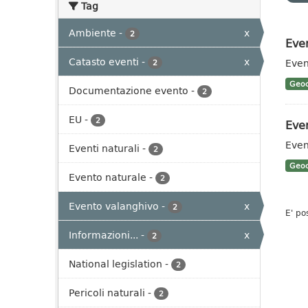
Tag
Ambiente
-
x
2
Even
Catasto eventi
-
x
Even
2
Geoc
Documentazione evento
-
2
EU
-
2
Even
Even
Eventi naturali
-
2
Geoc
Evento naturale
-
2
Evento valanghivo
-
x
2
E' po
Informazioni...
-
x
2
National legislation
-
2
Pericoli naturali
-
2