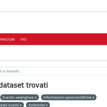
RMAZIONI
FAQ
dataset trovati
Evento valanghivo
Informazioni geoscientifiche
asto eventi
Ambiente