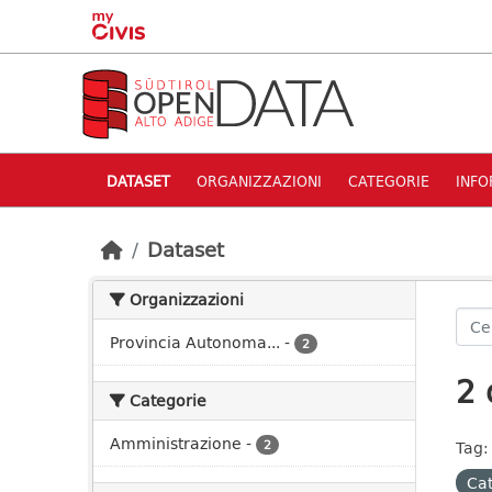
Skip to main content
DATASET
ORGANIZZAZIONI
CATEGORIE
INFO
Dataset
Organizzazioni
Provincia Autonoma...
-
2
2 
Categorie
Amministrazione
-
2
Tag:
Cat