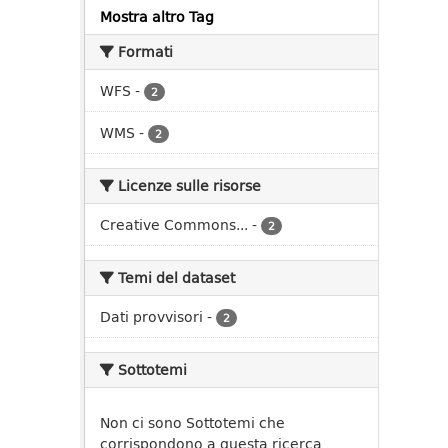
Mostra altro Tag
Formati
WFS
-
2
WMS
-
2
Licenze sulle risorse
Creative Commons...
-
2
Temi del dataset
Dati provvisori
-
2
Sottotemi
Non ci sono Sottotemi che
corrispondono a questa ricerca