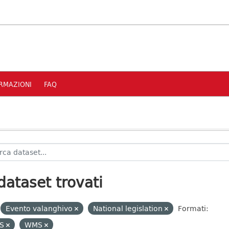
RMAZIONI
FAQ
dataset trovati
Evento valanghivo
National legislation
Formati:
S
WMS