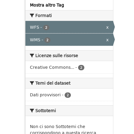
Mostra altro Tag
Formati
WFS
-
x
2
WMS
-
x
2
Licenze sulle risorse
Creative Commons...
-
2
Temi del dataset
Dati provvisori
-
2
Sottotemi
Non ci sono Sottotemi che
corrispondono a questa ricerca