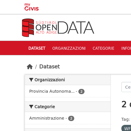
Skip to main content
DATASET
ORGANIZZAZIONI
CATEGORIE
INFO
Dataset
Organizzazioni
Provincia Autonoma...
-
2
2 
Categorie
Amministrazione
-
2
Tag:
WF