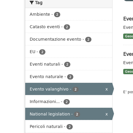
Tag
Ambiente
-
2
Even
Catasto eventi
-
Even
2
Geoc
Documentazione evento
-
2
EU
-
2
Even
Even
Eventi naturali
-
2
Geoc
Evento naturale
-
2
Evento valanghivo
-
x
2
E' po
Informazioni...
-
2
National legislation
-
x
2
Pericoli naturali
-
2