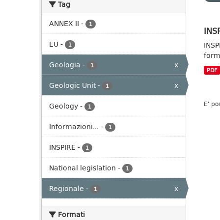
Tag
ANNEX II
-
1
INSP
EU
-
INSP
1
form
Geologia
-
x
1
PDF
Geologic Unit
-
x
1
E' po
Geology
-
1
Informazioni...
-
1
INSPIRE
-
1
National legislation
-
1
Regionale
-
x
1
Formati