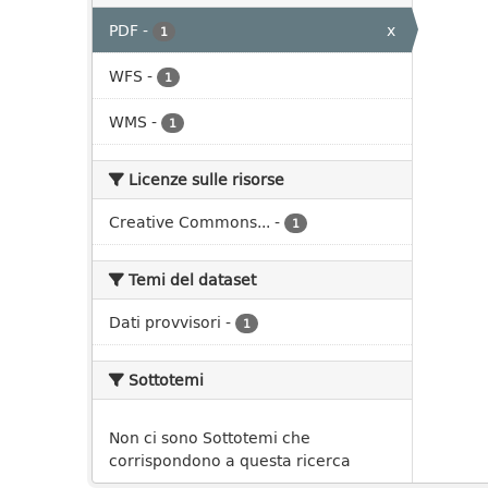
PDF
-
x
1
WFS
-
1
WMS
-
1
Licenze sulle risorse
Creative Commons...
-
1
Temi del dataset
Dati provvisori
-
1
Sottotemi
Non ci sono Sottotemi che
corrispondono a questa ricerca