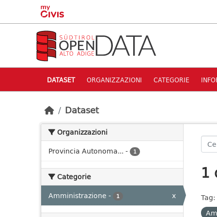
Skip to main content
DATASET
ORGANIZZAZIONI
CATEGORIE
INFO
Dataset
Organizzazioni
Provincia Autonoma...
-
1
1 
Categorie
Amministrazione
-
x
1
Tag:
Am