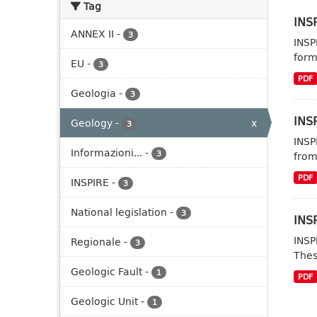
Tag
INSP
ANNEX II
-
3
INSP
form
EU
-
3
PDF
Geologia
-
3
INSP
Geology
-
x
3
INSP
Informazioni...
-
3
from
PDF
INSPIRE
-
3
National legislation
-
3
INSP
INSP
Regionale
-
3
Thes
Geologic Fault
-
1
PDF
Geologic Unit
-
1