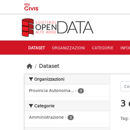
Skip to main content
DATASET
ORGANIZZAZIONI
CATEGORIE
INFO
Dataset
Organizzazioni
Provincia Autonoma...
-
3
3 
Categorie
Amministrazione
-
3
Tag: