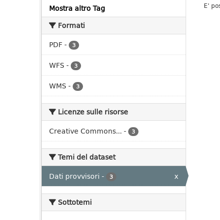
E' po
Mostra altro Tag
Formati
PDF
-
3
WFS
-
3
WMS
-
3
Licenze sulle risorse
Creative Commons...
-
3
Temi del dataset
Dati provvisori
-
x
3
Sottotemi