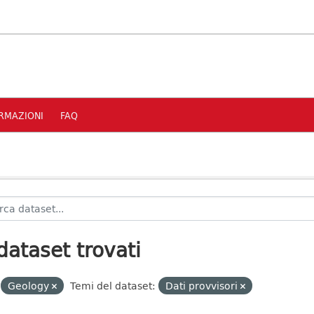
RMAZIONI
FAQ
dataset trovati
Geology
Temi del dataset:
Dati provvisori