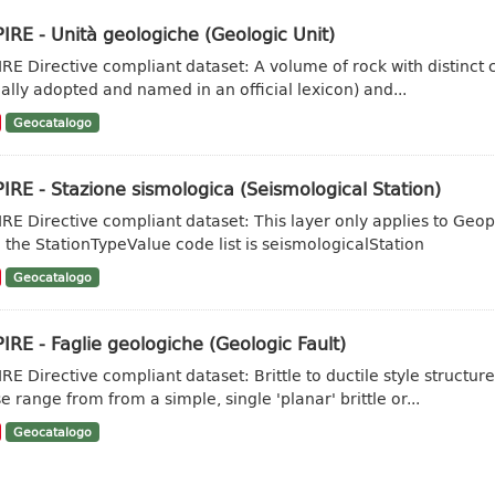
IRE - Unità geologiche (Geologic Unit)
IRE Directive compliant dataset: A volume of rock with distinct ch
ally adopted and named in an official lexicon) and...
Geocatalogo
IRE - Stazione sismologica (Seismological Station)
IRE Directive compliant dataset: This layer only applies to Geo
 the StationTypeValue code list is seismologicalStation
Geocatalogo
IRE - Faglie geologiche (Geologic Fault)
IRE Directive compliant dataset: Brittle to ductile style struct
e range from from a simple, single 'planar' brittle or...
Geocatalogo