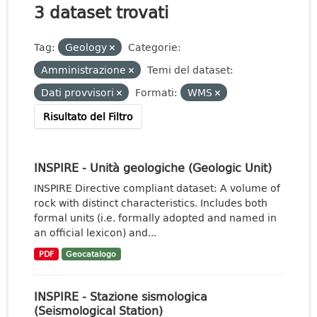
3 dataset trovati
Tag:
Geology
Categorie:
Amministrazione
Temi del dataset:
Dati provvisori
Formati:
WMS
Risultato del Filtro
INSPIRE - Unità geologiche (Geologic Unit)
INSPIRE Directive compliant dataset: A volume of
rock with distinct characteristics. Includes both
formal units (i.e. formally adopted and named in
an official lexicon) and...
PDF
Geocatalogo
INSPIRE - Stazione sismologica
(Seismological Station)