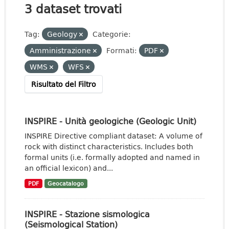
3 dataset trovati
Tag:
Geology
Categorie:
Amministrazione
Formati:
PDF
WMS
WFS
Risultato del Filtro
INSPIRE - Unità geologiche (Geologic Unit)
INSPIRE Directive compliant dataset: A volume of
rock with distinct characteristics. Includes both
formal units (i.e. formally adopted and named in
an official lexicon) and...
PDF
Geocatalogo
INSPIRE - Stazione sismologica
(Seismological Station)