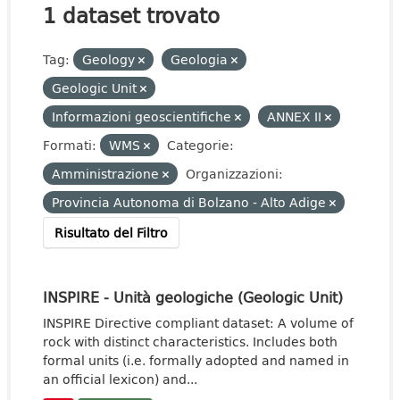
1 dataset trovato
Tag:
Geology
Geologia
Geologic Unit
Informazioni geoscientifiche
ANNEX II
Formati:
WMS
Categorie:
Amministrazione
Organizzazioni:
Provincia Autonoma di Bolzano - Alto Adige
Risultato del Filtro
INSPIRE - Unità geologiche (Geologic Unit)
INSPIRE Directive compliant dataset: A volume of
rock with distinct characteristics. Includes both
formal units (i.e. formally adopted and named in
an official lexicon) and...