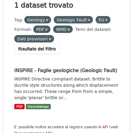
1 dataset trovato
Tag:
Geology
Geologic Fault
EU
Formati:
PDF
WMS
Temi del dataset:
Dati provvisori
Risultato del Filtro
INSPIRE - Faglie geologiche (Geologic Fault)
INSPIRE Directive compliant dataset: Brittle to
ductile style structures along which displacement
has occurred. These range from from a simple,
single 'planar' brittle or...
PDF
Geocatalogo
E' possibile inoltre accedere al registro usando le
API
(vedi