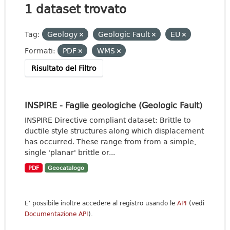
1 dataset trovato
Tag:
Geology
Geologic Fault
EU
Formati:
PDF
WMS
Risultato del Filtro
INSPIRE - Faglie geologiche (Geologic Fault)
INSPIRE Directive compliant dataset: Brittle to
ductile style structures along which displacement
has occurred. These range from from a simple,
single 'planar' brittle or...
PDF
Geocatalogo
E' possibile inoltre accedere al registro usando le
API
(vedi
Documentazione API
).