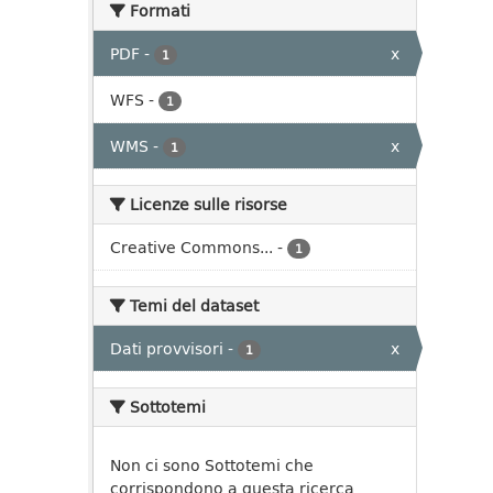
Formati
PDF
-
x
1
WFS
-
1
WMS
-
x
1
Licenze sulle risorse
Creative Commons...
-
1
Temi del dataset
Dati provvisori
-
x
1
Sottotemi
Non ci sono Sottotemi che
corrispondono a questa ricerca