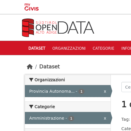
Skip to main content
DATASET
ORGANIZZAZIONI
CATEGORIE
INFO
Dataset
Organizzazioni
Provincia Autonoma...
-
x
1
1 
Categorie
Amministrazione
-
x
1
Tag:
Cate