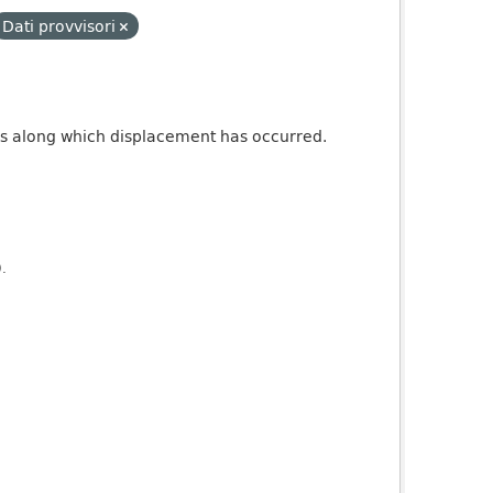
Dati provvisori
ures along which displacement has occurred.
).