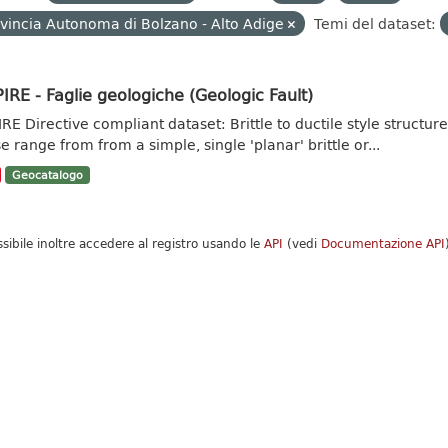
vincia Autonoma di Bolzano - Alto Adige
Temi del dataset:
IRE - Faglie geologiche (Geologic Fault)
IRE Directive compliant dataset: Brittle to ductile style struct
e range from from a simple, single 'planar' brittle or...
Geocatalogo
ssibile inoltre accedere al registro usando le
API
(vedi
Documentazione API