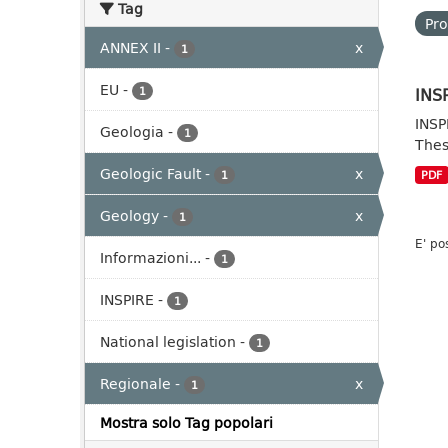
Tag
Pro
ANNEX II
-
x
1
EU
-
INSP
1
INSP
Geologia
-
1
Thes
Geologic Fault
-
x
1
PDF
Geology
-
x
1
E' po
Informazioni...
-
1
INSPIRE
-
1
National legislation
-
1
Regionale
-
x
1
Mostra solo Tag popolari