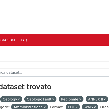
RMAZIONI
FAQ
dataset trovato
Geology
Geologic Fault
Regionale
ANNEX II
gorie:
Amministrazione
Formati:
PDF
WMS
Organ