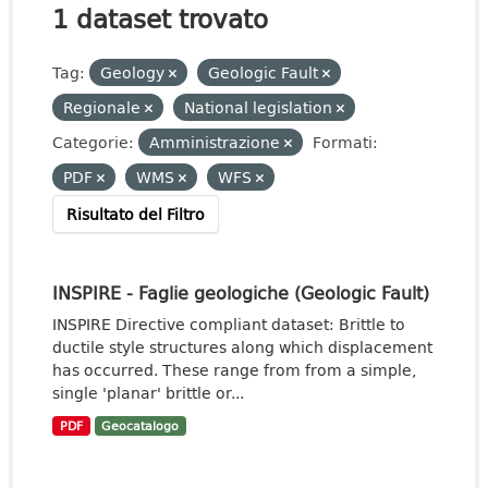
1 dataset trovato
Tag:
Geology
Geologic Fault
Regionale
National legislation
Categorie:
Amministrazione
Formati:
PDF
WMS
WFS
Risultato del Filtro
INSPIRE - Faglie geologiche (Geologic Fault)
INSPIRE Directive compliant dataset: Brittle to
ductile style structures along which displacement
has occurred. These range from from a simple,
single 'planar' brittle or...
PDF
Geocatalogo