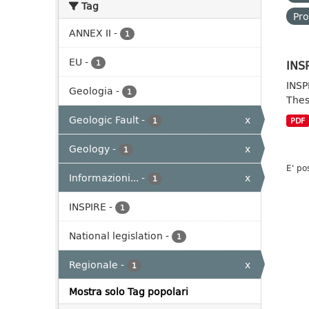
Tag
Pro
ANNEX II
-
1
EU
-
INSP
1
INSP
Geologia
-
1
Thes
Geologic Fault
-
x
1
PDF
Geology
-
x
1
E' po
Informazioni...
-
x
1
INSPIRE
-
1
National legislation
-
1
Regionale
-
x
1
Mostra solo Tag popolari