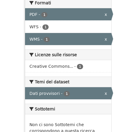
Formati
PDF
-
x
1
WFS
-
1
WMS
-
x
1
Licenze sulle risorse
Creative Commons...
-
1
Temi del dataset
Dati provvisori
-
x
1
Sottotemi
Non ci sono Sottotemi che
corrispondono a questa ricerca