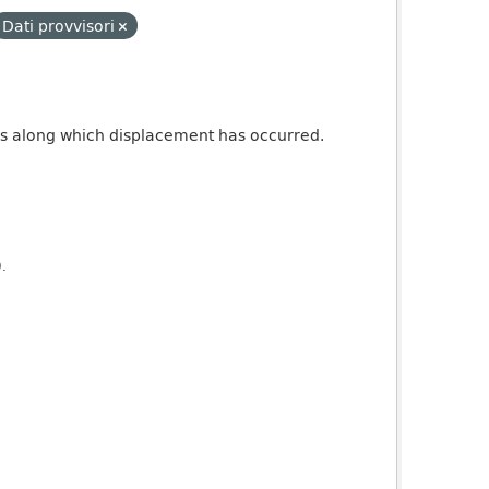
Dati provvisori
ures along which displacement has occurred.
).