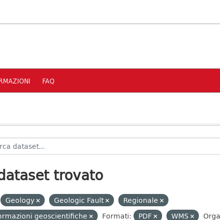
RMAZIONI
FAQ
dataset trovato
Geology
Geologic Fault
Regionale
ormazioni geoscientifiche
Formati:
PDF
WMS
Orga