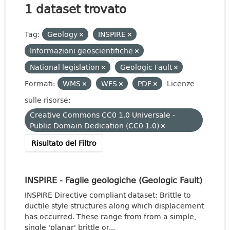
1 dataset trovato
Tag:
Geology
INSPIRE
Informazioni geoscientifiche
National legislation
Geologic Fault
Formati:
WMS
WFS
PDF
Licenze
sulle risorse:
Creative Commons CC0 1.0 Universale -
Public Domain Dedication (CC0 1.0)
Risultato del Filtro
INSPIRE - Faglie geologiche (Geologic Fault)
INSPIRE Directive compliant dataset: Brittle to
ductile style structures along which displacement
has occurred. These range from from a simple,
single 'planar' brittle or...