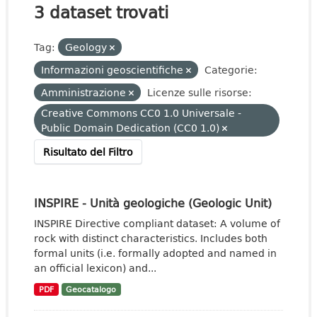
3 dataset trovati
Tag:
Geology
Informazioni geoscientifiche
Categorie:
Amministrazione
Licenze sulle risorse:
Creative Commons CC0 1.0 Universale -
Public Domain Dedication (CC0 1.0)
Risultato del Filtro
INSPIRE - Unità geologiche (Geologic Unit)
INSPIRE Directive compliant dataset: A volume of
rock with distinct characteristics. Includes both
formal units (i.e. formally adopted and named in
an official lexicon) and...
PDF
Geocatalogo