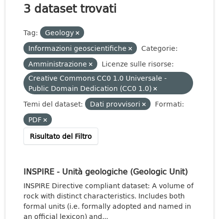
3 dataset trovati
Tag:
Geology
Informazioni geoscientifiche
Categorie:
Amministrazione
Licenze sulle risorse:
Creative Commons CC0 1.0 Universale -
Public Domain Dedication (CC0 1.0)
Temi del dataset:
Dati provvisori
Formati:
PDF
Risultato del Filtro
INSPIRE - Unità geologiche (Geologic Unit)
INSPIRE Directive compliant dataset: A volume of
rock with distinct characteristics. Includes both
formal units (i.e. formally adopted and named in
an official lexicon) and...