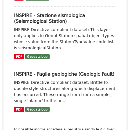
INSPIRE - Stazione sismologica
(Seismological Station)
INSPIRE Directive compliant dataset: This layer
only applies to GeophStation spatial object types
whose value from the StationTypeValue code list
is seismologicalStation
PDF
Geocatalogo
INSPIRE - Faglie geologiche (Geologic Fault)
INSPIRE Directive compliant dataset: Brittle to
ductile style structures along which displacement
has occurred. These range from from a simple,
single 'planar' brittle or...
PDF
Geocatalogo
E' possibile inoltre accedere al registro usando le
API
(vedi