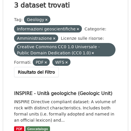
3 dataset trovati
Tag:
Geology
Informazioni geoscientifiche
Categorie:
Amministrazione
Licenze sulle risorse:
Creative Commons CC0 1.0 Universale -
Public Domain Dedication (CC0 1.0)
Formati:
PDF
WFS
Risultato del Filtro
INSPIRE - Unità geologiche (Geologic Unit)
INSPIRE Directive compliant dataset: A volume of
rock with distinct characteristics. Includes both
formal units (i.e. formally adopted and named in
an official lexicon) and...
PDF
Geocatalogo