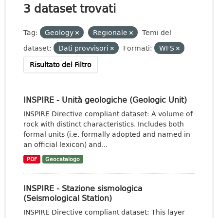
3 dataset trovati
Tag:
Geology
Regionale
Temi del
dataset:
Dati provvisori
Formati:
WFS
Risultato del Filtro
INSPIRE - Unità geologiche (Geologic Unit)
INSPIRE Directive compliant dataset: A volume of
rock with distinct characteristics. Includes both
formal units (i.e. formally adopted and named in
an official lexicon) and...
PDF
Geocatalogo
INSPIRE - Stazione sismologica
(Seismological Station)
INSPIRE Directive compliant dataset: This layer