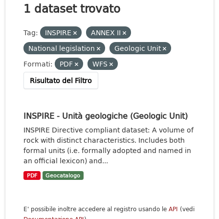
1 dataset trovato
Tag:
INSPIRE
ANNEX II
National legislation
Geologic Unit
Formati:
PDF
WFS
Risultato del Filtro
INSPIRE - Unità geologiche (Geologic Unit)
INSPIRE Directive compliant dataset: A volume of
rock with distinct characteristics. Includes both
formal units (i.e. formally adopted and named in
an official lexicon) and...
PDF
Geocatalogo
E' possibile inoltre accedere al registro usando le
API
(vedi