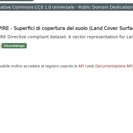
ative Commons CC0 1.0 Universale - Public Domain Dedication
IRE - Superfici di copertura del suolo (Land Cover Surfa
IRE Directive compliant dataset: A vector representation for La
Geocatalogo
ssibile inoltre accedere al registro usando le
API
(vedi
Documentazione API