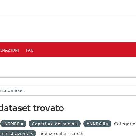
RMAZIONI
FAQ
dataset trovato
INSPIRE
Copertura del suolo
ANNEX II
Categorie
ministrazione
Licenze sulle risorse: