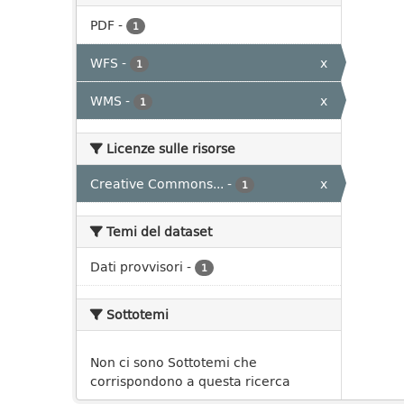
PDF
-
1
WFS
-
x
1
WMS
-
x
1
Licenze sulle risorse
Creative Commons...
-
x
1
Temi del dataset
Dati provvisori
-
1
Sottotemi
Non ci sono Sottotemi che
corrispondono a questa ricerca