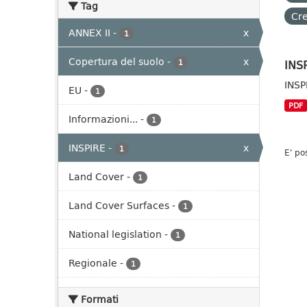
Tag
Cre
ANNEX II
-
x
1
Copertura del suolo
-
x
INSP
1
INSP
EU
-
1
PDF
Informazioni...
-
1
INSPIRE
-
x
1
E' po
Land Cover
-
1
Land Cover Surfaces
-
1
National legislation
-
1
Regionale
-
1
Formati