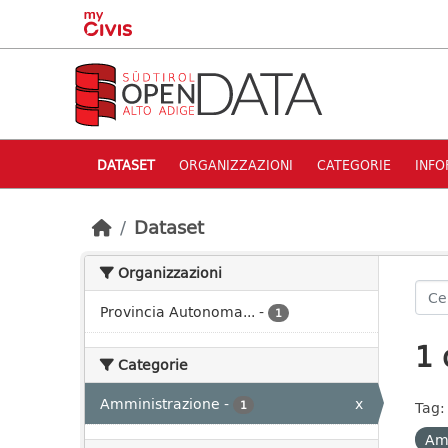
Skip to main content
DATASET
ORGANIZZAZIONI
CATEGORIE
INFO
Dataset
Organizzazioni
Provincia Autonoma...
-
1
1 
Categorie
Amministrazione
-
x
1
Tag:
Am