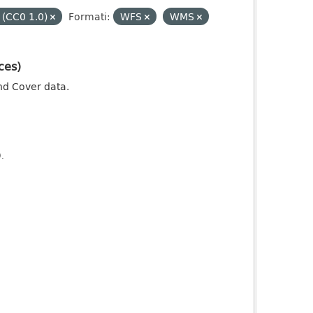
 (CC0 1.0)
Formati:
WFS
WMS
ces)
nd Cover data.
).